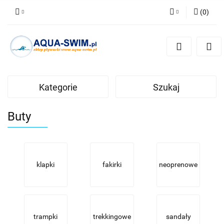
(
0
)
Zaloguj się
Zarejestruj się
Dodaj zgłoszenie
Kategorie
Szukaj
Buty
klapki
fakirki
neoprenowe
trampki
trekkingowe
sandały