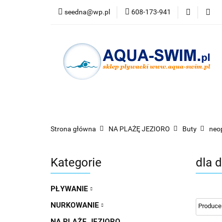
seedna@wp.pl
608-173-941
PŁYWANIE
N
Bestsellery
PŁYWANIE
NURKOWANIE
OKULARY
Strona główna
NA PLAŻĘ JEZIORO
Buty
neo
Kategorie
dla 
PŁYWANIE
NURKOWANIE
NA PLAŻĘ JEZIORO