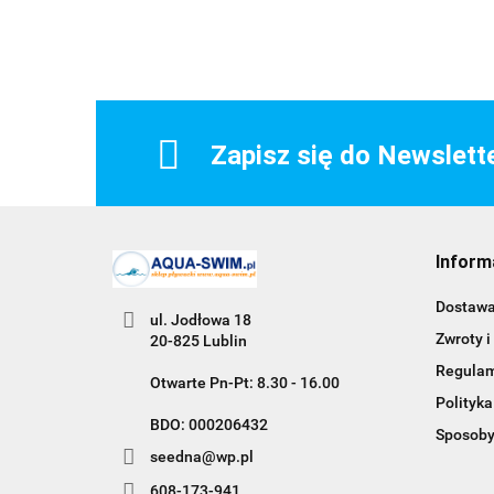
Zapisz się do Newslett
Inform
Dostaw
ul. Jodłowa 18
Zwroty i
20-825 Lublin
Regula
Otwarte Pn-Pt: 8.30 - 16.00
Polityka
BDO: 000206432
Sposoby
seedna@wp.pl
608-173-941