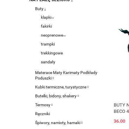
Buty
klapki
fakirki
neoprenowe
trampki
trekkingowe
sandały
Materace Maty Karimaty Podkłady
Poduszki
Kubki termiczne, turystyczne
Butelki, bidony, shakery
BUTY 
Termosy
BECO 4
Ręczniki
36.00
Śpiwory, namioty, hamaki