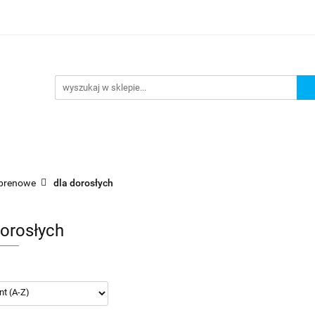
URKOWANIE
OKULARY PŁYWACKIE
NA PLAŻĘ JEZ
 PŁYWACKIE
NA PLAŻĘ JEZIORO
Nowości
Bests
prenowe
dla dorosłych
dorosłych