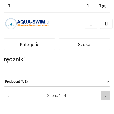
(
0
)
Zaloguj się
Zarejestruj się
Dodaj zgłoszenie
Kategorie
Szukaj
ręczniki