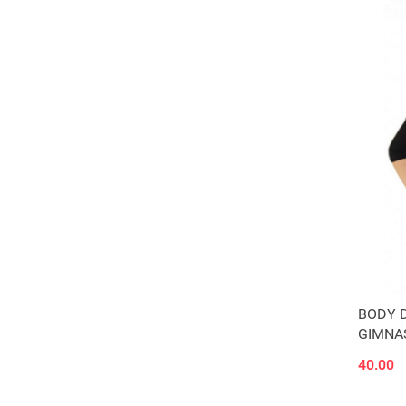
BODY D
GIMNA
GIRLS 
40.00
122