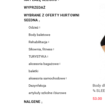
WYPRZEDAŻ
WYBRANE Z OFERTY HURTOWNI
SEEDNA
Odzież
Body baletowe
Rehabilitacja
Siłownia, fitness
TURYSTYKA
akcesoria bagażowe
baletki
aksesoria samochodowe
Body d
Dezynfekcja
¾ SLEE
artykuły szkolne i biurowe
GWINN
53.00
NALGENE