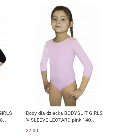
GIRLS
Body dla dziecka BODYSUIT GIRLS
58
¾ SLEEVE LEOTARD pink 140
GWINNER
37.00