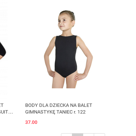
ET
BODY DLA DZIECKA NA BALET
UIT
GIMNASTYKĘ TANIEC r. 122
lack
37.00