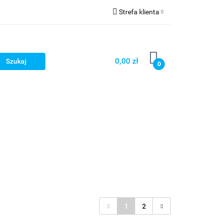
Strefa klienta
IORO
Nowości
Zaloguj się
Zarejestruj się
0,00 zł
0
Dodaj zgłoszenie
ellery
1
2