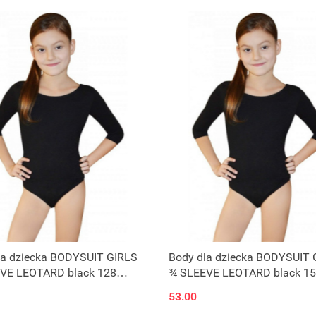
la dziecka BODYSUIT GIRLS
Body dla dziecka BODYSUIT 
VE LEOTARD black 128
¾ SLEEVE LEOTARD black 1
ER
GWINNER
53.00