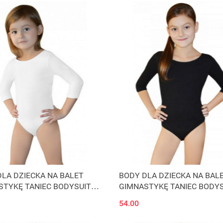
LA DZIECKA NA BALET
BODY DLA DZIECKA NA BAL
STYKĘ TANIEC BODYSUIT
GIMNASTYKĘ TANIEC BODYS
¾ SLEEVE LEOTARD 152
GIRLS ¾ SLEEVE LEOTARD b
54.00
110