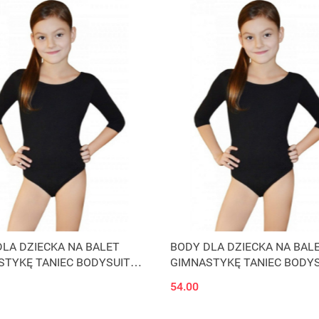
LA DZIECKA NA BALET
BODY DLA DZIECKA NA BAL
STYKĘ TANIEC BODYSUIT
GIMNASTYKĘ TANIEC BODYS
¾ SLEEVE LEOTARD black
GIRLS ¾ SLEEVE LEOTARD b
54.00
146