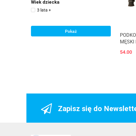
Wiek dziecka
3 lata +
Pokaż
PODKO
MĘSKI
BT0027
54.00
Zapisz się do Newslett