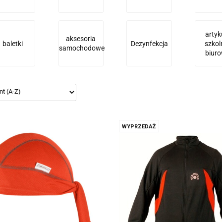
artyk
aksesoria
baletki
Dezynfekcja
szkol
samochodowe
biur
WYPRZEDAŻ