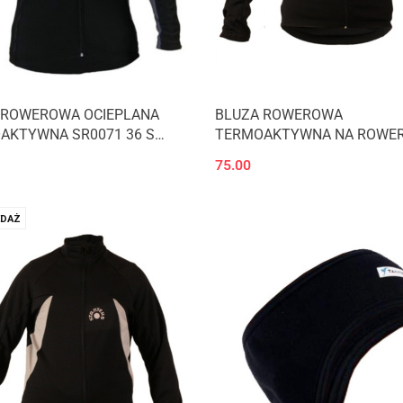
 ROWEROWA OCIEPLANA
BLUZA ROWEROWA
AKTYWNA SR0071 36 S
TERMOAKTYWNA NA ROWE
EKS
ODBLASKI SR0038 36 S ST
75.00
DAŻ