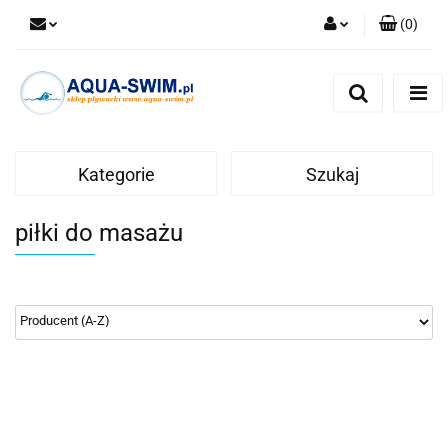
(
0
)
Zaloguj się
Zarejestruj się
Dodaj zgłoszenie
Kategorie
Szukaj
piłki do masażu