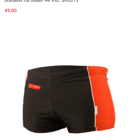
bokserki na basen 44 XXL SK0015
49.00