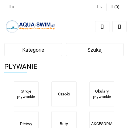
(
0
)
Zaloguj się
Zarejestruj się
Dodaj zgłoszenie
Kategorie
Szukaj
PŁYWANIE
Stroje
Okulary
Czepki
pływackie
pływackie
Płetwy
Buty
AKCESORIA