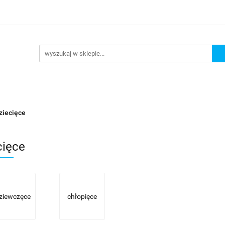
URKOWANIE
OKULARY PŁYWACKIE
NA PLAŻĘ JEZ
 PŁYWACKIE
NA PLAŻĘ JEZIORO
Nowości
Bests
ziecięce
cięce
ziewczęce
chłopięce