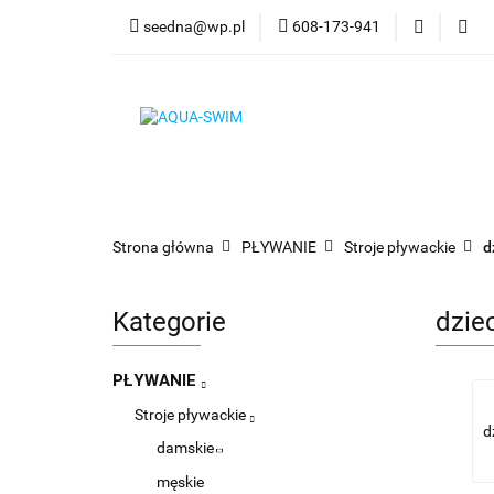
seedna@wp.pl
608-173-941
PŁYWANIE
N
Bestsellery
PŁYWANIE
NURKOWANIE
OKULARY
Strona główna
PŁYWANIE
Stroje pływackie
d
Kategorie
dzie
PŁYWANIE
Stroje pływackie
d
damskie
męskie