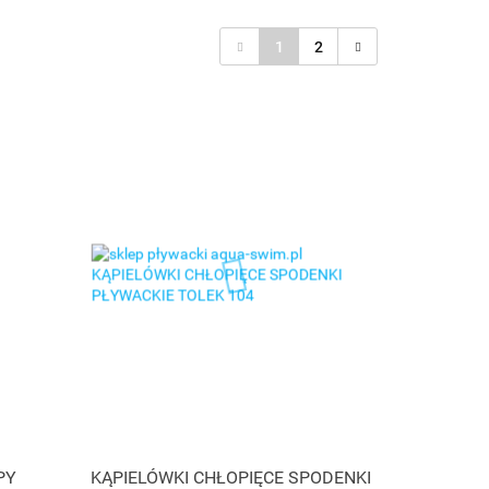
1
2
PY
KĄPIELÓWKI CHŁOPIĘCE SPODENKI