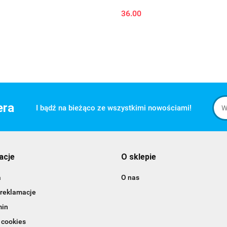
36.00
era
I bądź na bieżąco ze wszystkimi nowościami!
acje
O sklepie
a
O nas
 reklamacje
min
 cookies