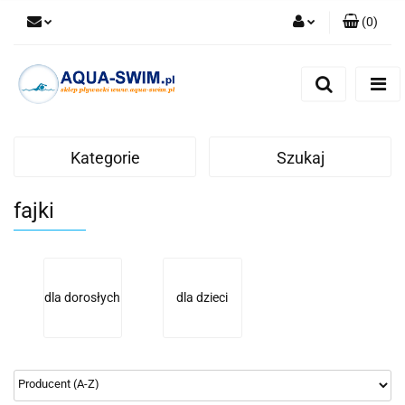
(
0
)
Zaloguj się
Zarejestruj się
Dodaj zgłoszenie
Kategorie
Szukaj
fajki
dla dorosłych
dla dzieci