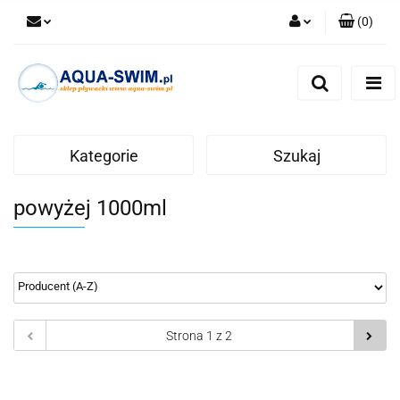
(
0
)
Zaloguj się
Zarejestruj się
Dodaj zgłoszenie
Kategorie
Szukaj
powyżej 1000ml