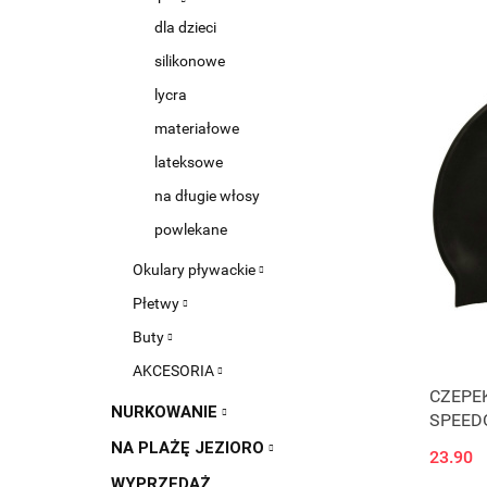
dla dzieci
silikonowe
lycra
materiałowe
lateksowe
na długie włosy
powlekane
Okulary pływackie
Płetwy
Buty
AKCESORIA
CZEPEK
NURKOWANIE
SPEEDO
NA PLAŻĘ JEZIORO
23.90
WYPRZEDAŻ