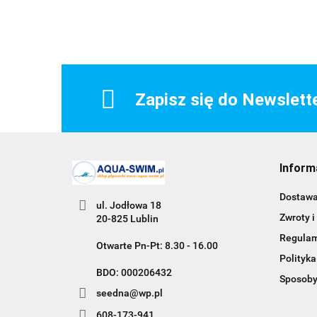
Zapisz się do Newslett
Inform
Dostaw
ul. Jodłowa 18
Zwroty i
20-825 Lublin
Regula
Otwarte Pn-Pt: 8.30 - 16.00
Polityka
BDO: 000206432
Sposoby
seedna@wp.pl
608-173-941