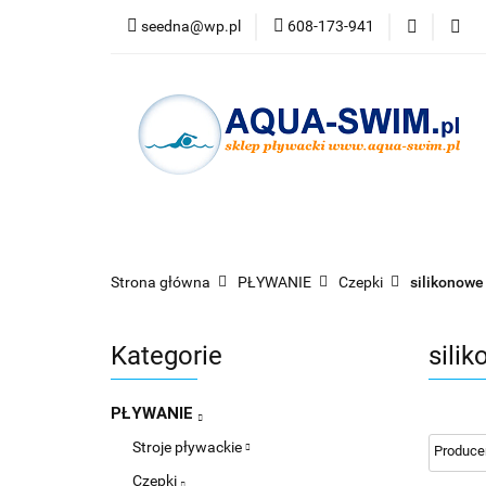
seedna@wp.pl
608-173-941
PŁYWANIE
N
Bestsellery
PŁYWANIE
NURKOWANIE
OKULARY
Strona główna
PŁYWANIE
Czepki
silikonowe
Kategorie
sili
PŁYWANIE
Stroje pływackie
Czepki