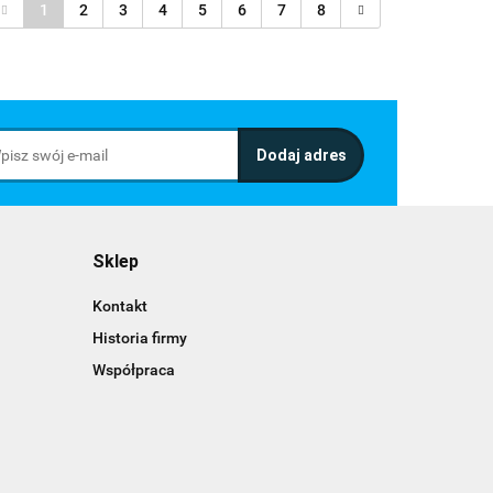
1
2
3
4
5
6
7
8
Sklep
Kontakt
Historia firmy
Współpraca