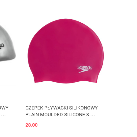
NOWY
CZEPEK PŁYWACKI SILIKONOWY
-
PLAIN MOULDED SILICONE 8-
DO
70984B495 RÓŻOWY SPEEDO
28.00