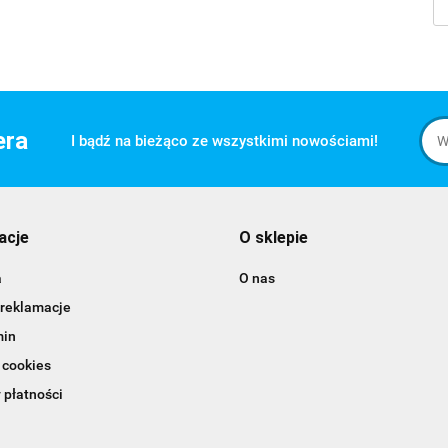
era
I bądź na bieżąco ze wszystkimi nowościami!
acje
O sklepie
a
O nas
 reklamacje
min
 cookies
 płatności