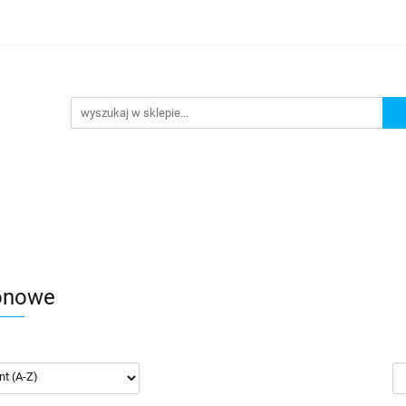
URKOWANIE
OKULARY PŁYWACKIE
NA PLAŻĘ JEZ
 PŁYWACKIE
NA PLAŻĘ JEZIORO
Nowości
Bests
konowe