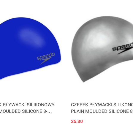
K PŁYWACKI SILIKONOWY
CZEPEK PŁYWACKI SILIKO
MOULDED SILICONE 8-
PLAIN MOULDED SILICONE 8
610 NIEBIESKI SPEEDO
709849086 SREBRNY SPEE
25.30