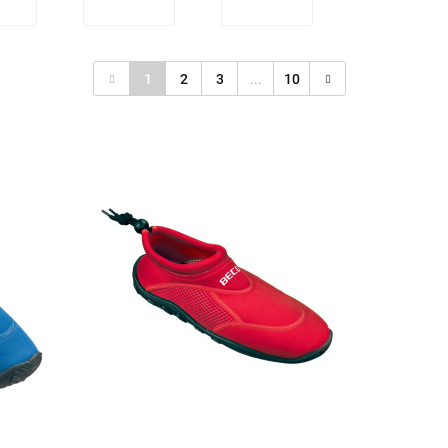
1
2
3
...
10