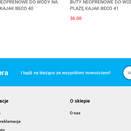
NEOPRENOWE DO WODY NA
BUTY NEOPRENOWE DO WO
KAJAK BECO 40
PLAŻĘ KAJAK BECO 41
36.00
era
I bądź na bieżąco ze wszystkimi nowościami!
acje
O sklepie
a
O nas
 reklamacje
min