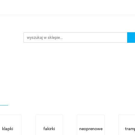
URKOWANIE
OKULARY PŁYWACKIE
NA PLAŻĘ JEZ
 PŁYWACKIE
NA PLAŻĘ JEZIORO
Nowości
Bests
klapki
fakirki
neoprenowe
tram