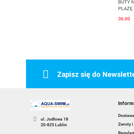
BUTY 
PLAŻĘ 
36.00
Zapisz się do Newslett
Inform
Dostaw
ul. Jodłowa 18
Zwroty i
20-825 Lublin
Regula