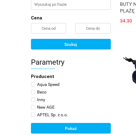
BUTY 
PLAŻĘ 
Cena
34.30
Szukaj
Parametry
Producent
Aqua Speed
Beco
Inny
New AGE
APTEL Sp. z o.o.
Pokaż