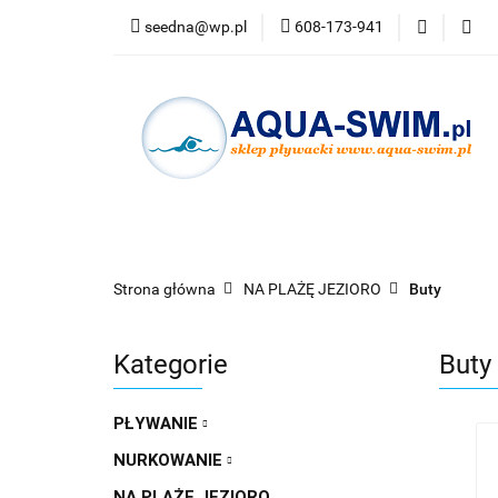
seedna@wp.pl
608-173-941
PŁYWANIE
N
Bestsellery
PŁYWANIE
NURKOWANIE
OKULARY
Strona główna
NA PLAŻĘ JEZIORO
Buty
Kategorie
Buty
PŁYWANIE
NURKOWANIE
NA PLAŻĘ JEZIORO