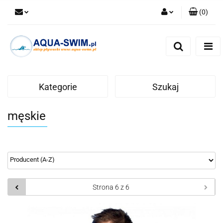
(
0
)
Zaloguj się
Zarejestruj się
Dodaj zgłoszenie
Kategorie
Szukaj
męskie