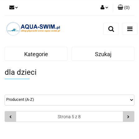
(
0
)
Zaloguj się
Zarejestruj się
Dodaj zgłoszenie
Kategorie
Szukaj
dla dzieci