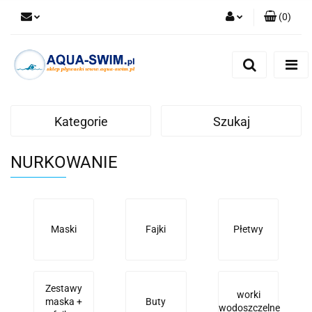
(
0
)
Zaloguj się
Zarejestruj się
Dodaj zgłoszenie
Kategorie
Szukaj
NURKOWANIE
Maski
Fajki
Płetwy
Zestawy
worki
maska +
Buty
wodoszczelne