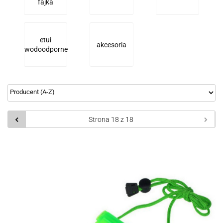
fajka
etui
akcesoria
wodoodporne