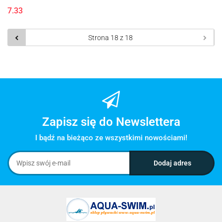
7.33
Zapisz się do Newslettera
I bądź na bieżąco ze wszystkimi nowościami!