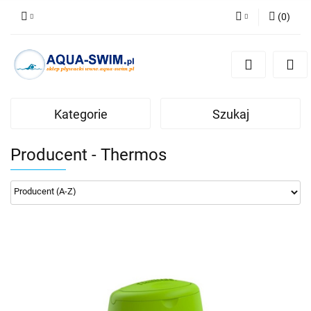
(
0
)
Zaloguj się
Zarejestruj się
Dodaj zgłoszenie
Kategorie
Szukaj
Producent - Thermos