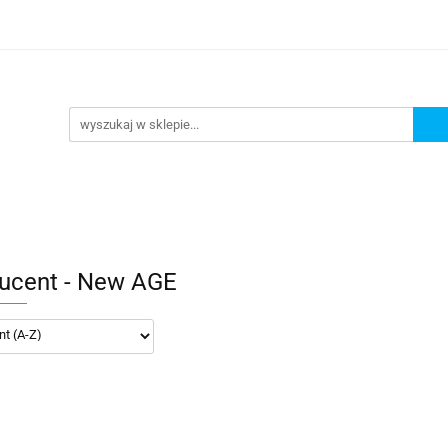
URKOWANIE
OKULARY PŁYWACKIE
NA PLAŻĘ JE
llery
Y PŁYWACKIE
NA PLAŻĘ JEZIORO
Nowości
Bes
ucent - New AGE