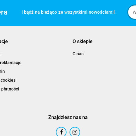
era
I bądź na bieżąco ze wszystkimi nowościami!
acje
O sklepie
a
O nas
 reklamacje
min
 cookies
 płatności
Znajdziesz nas na