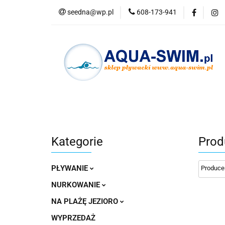
seedna@wp.pl
608-173-941
PŁYWANIE
N
Nowości
Bestse
PŁYWANIE
NURKOWANIE
OKULAR
Kategorie
Prod
PŁYWANIE
NURKOWANIE
NA PLAŻĘ JEZIORO
WYPRZEDAŻ