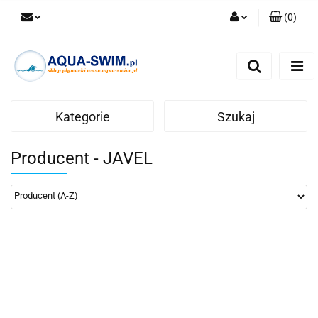
(
0
)
Zaloguj się
Zarejestruj się
Dodaj zgłoszenie
Kategorie
Szukaj
Producent - JAVEL