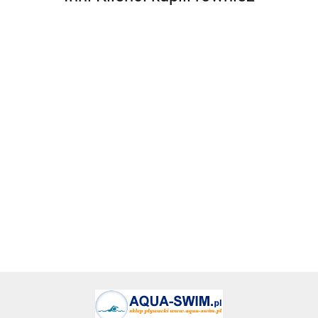
Antares
DUŻA
OPASKA
PAS
PAS
PAS
BEZPIECZNE
ETUI NA
WOJSKOWY
WOJSKOWY
WOJSKOWY
ETUI NA
7.99
RAMIĘ
WP PASEK
WP PASEK
WP PASEK
KARTY
79.99
79.99
79.99
21.99
DO
PARCIANY
PARCIANY
PARCIANY
RFIDsleeve
BIEGANIA
SZEROKI
SZEROKI
SZEROKI
25 PACSAFE
NA
CZARNY +
CZARNY +
KHAKI +
10360100
TELEFON
BOJÓWKI
BOJÓWKI
BOJÓWKI
XA071