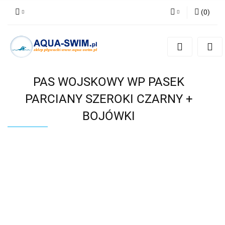
(
0
)
Zaloguj się
Zarejestruj się
Dodaj zgłoszenie
PAS WOJSKOWY WP PASEK
PARCIANY SZEROKI CZARNY +
BOJÓWKI