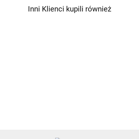
Inni Klienci kupili również
Antares
DUŻA
OPASKA
PAS
PAS
PAS
BEZPIECZNE
ETUI NA
WOJSKOWY
WOJSKOWY
WOJSKOWY
ETUI NA
7.99
RAMIĘ
WP PASEK
WP PASEK
WP PASEK
KARTY
79.99
79.99
79.99
21.99
DO
PARCIANY
PARCIANY
PARCIANY
RFIDsleeve
BIEGANIA
SZEROKI
SZEROKI
SZEROKI
25 PACSAFE
NA
CZARNY +
KHAKI +
KHAKI +
10360100
TELEFON
BOJÓWKI
BOJÓWKI
BOJÓWKI
XA071