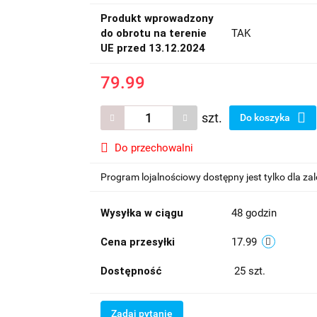
Produkt wprowadzony
do obrotu na terenie
TAK
UE przed 13.12.2024
79.99
szt.
Do koszyka
Do przechowalni
Program lojalnościowy dostępny jest tylko dla z
Wysyłka w ciągu
48 godzin
Cena przesyłki
17.99
Dostępność
25
szt.
Zadaj pytanie