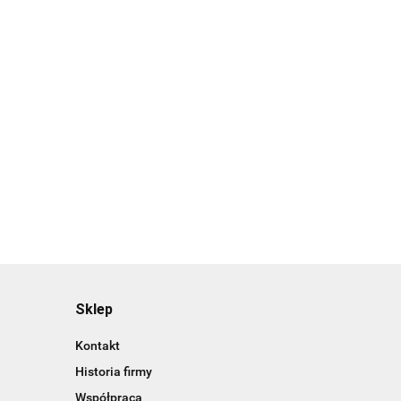
 ETUI NA KARTY
DUŻA OPASKA ETUI NA RAMIĘ
25 PACSAFE
DO BIEGANIA NA TELEFON
XA071
7.99
Sklep
Kontakt
Historia firmy
Współpraca