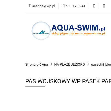
seedna@wp.pl
608-173-941
PŁYWANIE
N
Bestsellery
PŁYWANIE
NURKOWANIE
OKULARY
Strona główna
NA PLAŻĘ JEZIORO
saszetki, bio
PAS WOJSKOWY WP PASEK PAR