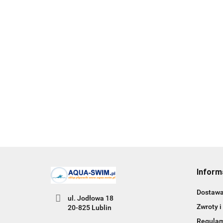
PAS WOJSKOW
PAS WOJSKOWY WP PASEK
PARCIANY SZE
PARCIANY SZEROKI CZARNY +
BOJÓWKI
BOJÓWKI
79.99
79.99
Inform
Dostaw
ul. Jodłowa 18
Zwroty i
20-825 Lublin
Regula