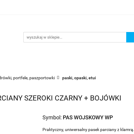
URKOWANIE
OKULARY PŁYWACKIE
NA PLAŻĘ JEZ
 PŁYWACKIE
NA PLAŻĘ JEZIORO
Nowości
Bests
drówki, portfele, paszportowki
paski, opaski, etui
CIANY SZEROKI CZARNY + BOJÓWKI
Symbol:
PAS WOJSKOWY WP
Praktyczny, uniwersalny pasek parciany z klamrą