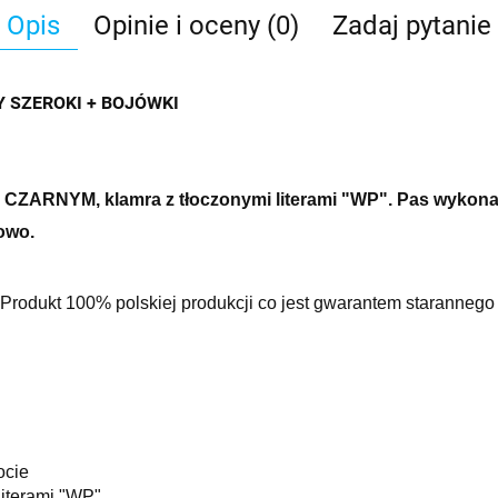
Opis
Opinie i oceny (0)
Zadaj pytanie
 SZEROKI + BOJÓWKI
ARNYM, klamra z tłoczonymi literami "WP".
Pas wykonan
kowo.
Produkt 100% polskiej produkcji co jest gwarantem starannego 
ocie
iterami "WP"