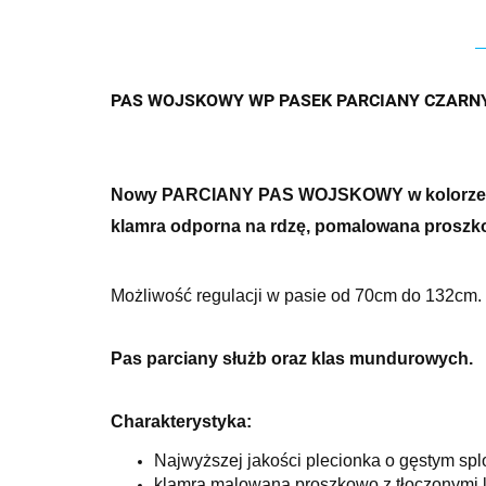
PAS WOJSKOWY WP PASEK PARCIANY CZARNY
Nowy PARCIANY PAS WOJSKOWY w kolorze CZ
klamra odporna na rdzę, pomalowana prosz
Możliwość regulacji w pasie od 70cm do 132cm. 
Pas parciany służb oraz klas mundurowych.
Charakterystyka:
Najwyższej jakości plecionka o gęstym spl
klamra malowana proszkowo z tłoczonymi l