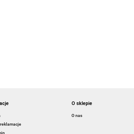
BEZPIECZNE
Y WP PASEK
PAS WOJSKOWY WP PASEK
RFIDsleeve 
ROKI KHAKI +
PARCIANY SZEROKI KHAKI +
10360100
21.99
BOJÓWKI
79.99
AquaWave
acje
O sklepie
a
O nas
 reklamacje
min