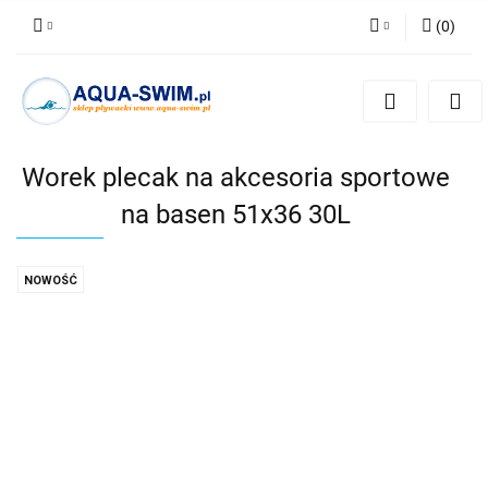
(
0
)
Zaloguj się
Zarejestruj się
Dodaj zgłoszenie
Worek plecak na akcesoria sportowe
na basen 51x36 30L
NOWOŚĆ