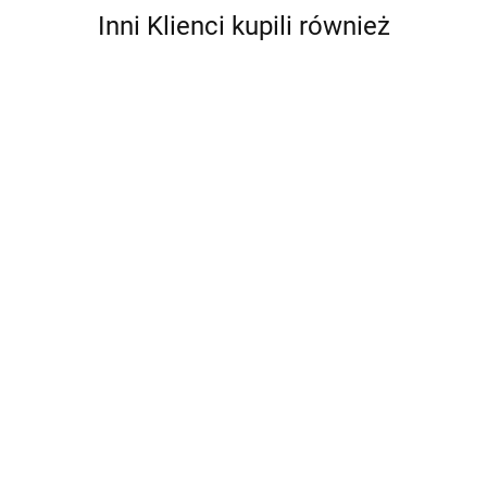
Inni Klienci kupili również
Antares
ADIDAS
TORBA
PLECAK
30.00
WOREK
TORBA
TORBA
TORBA
NA BUTY
WODOODPORNA
WODOODPORNA
WODOODPOR
SIŁOWNIĘ
WOREK
WOREK
WOREK
28.00
36.00
36.00
BASEN
WODOSZCZELNY
WODOSZCZELNY
WODOSZCZEL
BQ1275
DRY BAG 15L
DRY BAG 15L
DRY BAG 20L