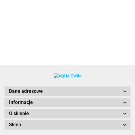
30.00
WOREK
TORBA
TORBA
TORBA
NA BUTY
WODOODPORNA
WODOODPORNA
WODOODPOR
SIŁOWNIĘ
WOREK
WOREK
WOREK
28.00
36.00
36.00
BASEN
WODOSZCZELNY
WODOSZCZELNY
WODOSZCZEL
BQ1275
DRY BAG 15L
DRY BAG 15L
DRY BAG 20L
AquaWave
Dane adresowe
Informacje
O sklepie
Sklep