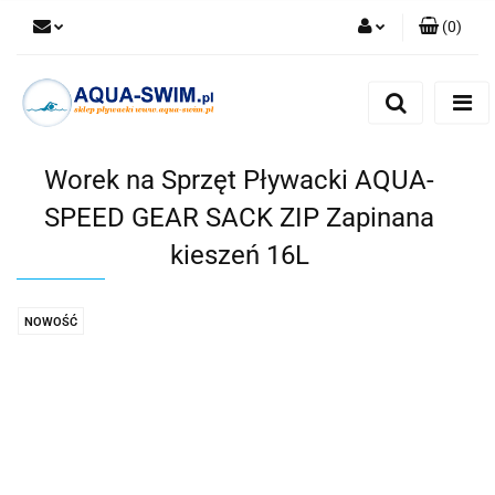
(
0
)
Zaloguj się
Zarejestruj się
Dodaj zgłoszenie
Worek na Sprzęt Pływacki AQUA-
SPEED GEAR SACK ZIP Zapinana
kieszeń 16L
NOWOŚĆ