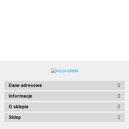
TERMOS OBIADOWY NA JEDZENIE Z ŁYŻKĄ 0,47l
Thermos
98.00
BCB
Dane adresowe
Informacje
O sklepie
Sklep