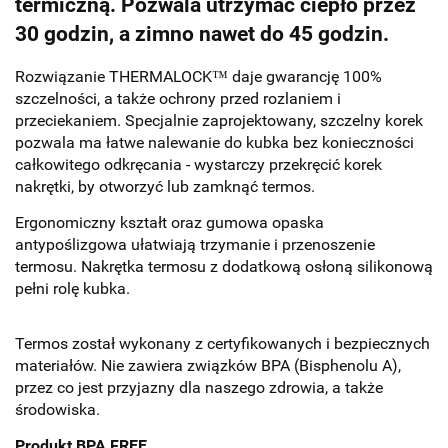
termiczną. Pozwala utrzymać ciepło przez
30 godzin, a zimno nawet do 45 godzin.
Rozwiązanie THERMALOCK™ daje gwarancję 100%
szczelności, a także ochrony przed rozlaniem i
przeciekaniem. Specjalnie zaprojektowany, szczelny korek
pozwala ma łatwe nalewanie do kubka bez konieczności
całkowitego odkręcania - wystarczy przekręcić korek
nakrętki, by otworzyć lub zamknąć termos.
Ergonomiczny kształt oraz gumowa opaska
antypoślizgowa ułatwiają trzymanie i przenoszenie
termosu. Nakrętka termosu z dodatkową osłoną silikonową
pełni rolę kubka.
Termos został wykonany z certyfikowanych i bezpiecznych
materiałów. Nie zawiera związków BPA (Bisphenolu A),
przez co jest przyjazny dla naszego zdrowia, a także
środowiska.
Produkt BPA FREE
.