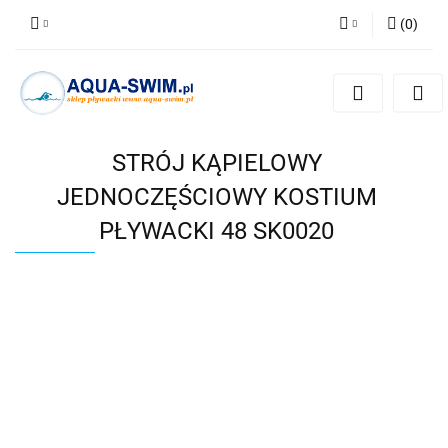
(
0
)
Zaloguj się
Zarejestruj się
Dodaj zgłoszenie
STRÓJ KĄPIELOWY
JEDNOCZĘŚCIOWY KOSTIUM
PŁYWACKI 48 SK0020