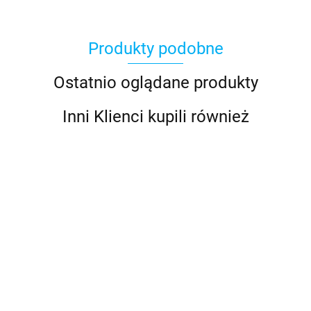
Produkty podobne
Ostatnio oglądane produkty
Inni Klienci kupili również
Antares
STRÓJ
STRÓ
KĄPIELOWY
KĄPIE
STRÓJ
STRÓJ
SPODENKOWY
SPOD
78.00
129.99
KĄPIELOWY
KĄPIELOWY