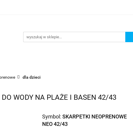
URKOWANIE
OKULARY PŁYWACKIE
NA PLAŻĘ JEZ
 PŁYWACKIE
NA PLAŻĘ JEZIORO
Nowości
Bests
prenowe
dla dzieci
DO WODY NA PLAŻE I BASEN 42/43
Symbol:
SKARPETKI NEOPRENOWE
NEO 42/43