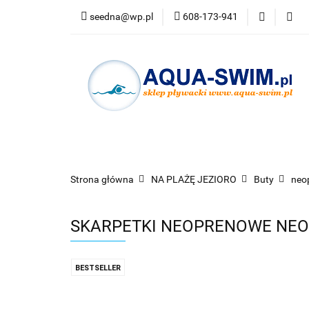
seedna@wp.pl
608-173-941
PŁYWANIE
N
Bestsellery
PŁYWANIE
NURKOWANIE
OKULARY
Strona główna
NA PLAŻĘ JEZIORO
Buty
neo
SKARPETKI NEOPRENOWE NEO 
BESTSELLER