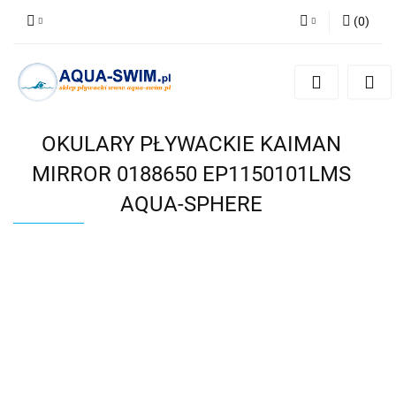
(
0
)
Zaloguj się
Zarejestruj się
Dodaj zgłoszenie
OKULARY PŁYWACKIE KAIMAN
MIRROR 0188650 EP1150101LMS
AQUA-SPHERE