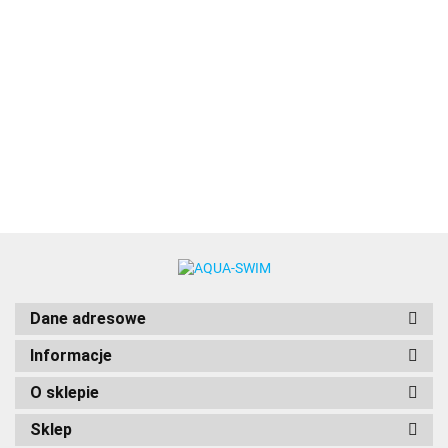
Kompas wojskowy
Kompas wojskowy
Profesjonalny
turystyczny
turystyczny
Kompas Mapnik
profesjonalny lupa
profesjonalny lupa
Busola
11.50
15.99
13.40
Kieszonkowy
AquaWave
Dane adresowe
Informacje
O sklepie
Sklep