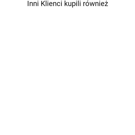
Inni Klienci kupili również
Antares
KOSMETYCZKA
KOSMETYCZKA
TURYSTYCZNA PODRÓŻNA
TURYSTYCZNA PODRÓŻNA
DUŻA DR. BACTY BLUE
DUŻA DR. BACTY BLACK
53.00
49.00