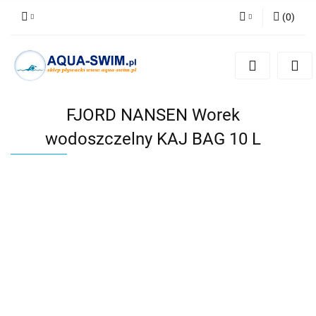
(
0
)
Zaloguj się
Zarejestruj się
Dodaj zgłoszenie
FJORD NANSEN Worek
wodoszczelny KAJ BAG 10 L