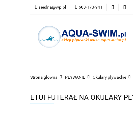
seedna@wp.pl
608-173-941
PŁYWANIE
N
Bestsellery
PŁYWANIE
NURKOWANIE
OKULARY
Strona główna
PŁYWANIE
Okulary pływackie
ETUI FUTERAŁ NA OKULARY P