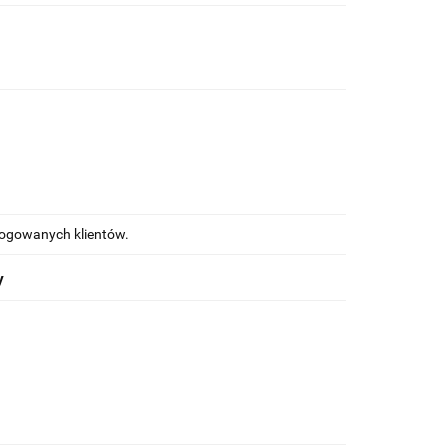
alogowanych klientów.
y