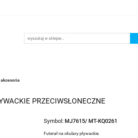
URKOWANIE
OKULARY PŁYWACKIE
NA PLAŻĘ JEZ
 PŁYWACKIE
NA PLAŻĘ JEZIORO
Nowości
Bests
akcesoria
ŁYWACKIE PRZECIWSŁONECZNE
Symbol:
MJ7615/ MT-KQ0261
Futerał na okulary pływackie.