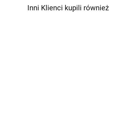
Inni Klienci kupili również
Antares
DUŻA
NÓŻ
SILIKONOWA
MOTYLKO
GRZAŁKA
20 w 1
MATA
MOTYLEK 
12.00
SAMOCHODOWA
9.44
MULTITOOL
STOLNICA
TRENINGU
DO WODY POD
Brelok
DO
13.00
TRENINGO
10.99
ZAPALNICZKĘ
karabińczyk
WYPIEKÓW
TĘPY
12V
MULTINARZĘDZIE
49X39CM