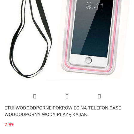
ETUI WODOODPORNE POKROWIEC NA TELEFON CASE
WODOODPORNY WODY PLAŻĘ KAJAK
7.99