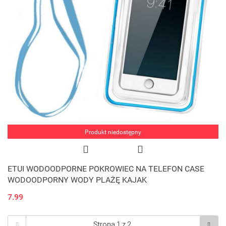
Produkt niedostępny
ETUI WODOODPORNE POKROWIEC NA TELEFON CASE
WODOODPORNY WODY PLAŻĘ KAJAK
7.99