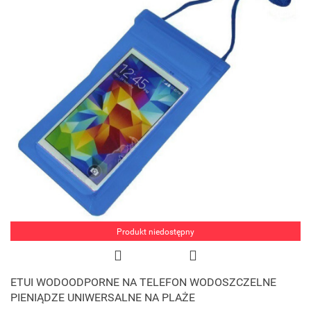
Produkt niedostępny
ETUI WODOODPORNE NA TELEFON WODOSZCZELNE
PIENIĄDZE UNIWERSALNE NA PLAŻE