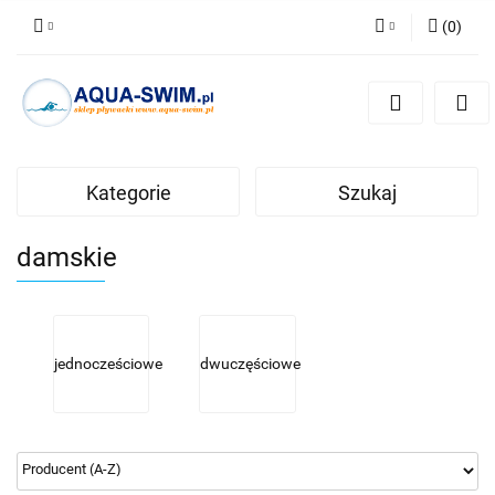
(
0
)
Zaloguj się
Zarejestruj się
Dodaj zgłoszenie
Kategorie
Szukaj
damskie
jednocześciowe
dwuczęściowe