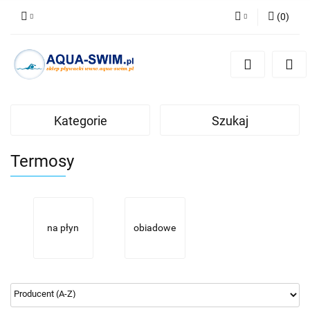
(
0
)
Zaloguj się
Zarejestruj się
Dodaj zgłoszenie
Kategorie
Szukaj
Termosy
na płyn
obiadowe